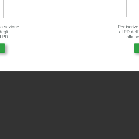
lla sezione
Per iscrive
degli
al PD del
el PD
alla s