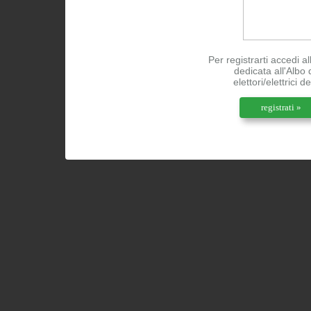
Per registrarti accedi a
dedicata all'Albo 
elettori/elettrici d