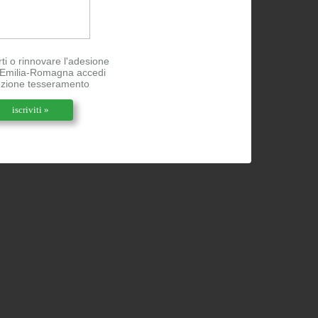
rti o rinnovare l'adesione
l'Emilia-Romagna accedi
ezione tesseramento