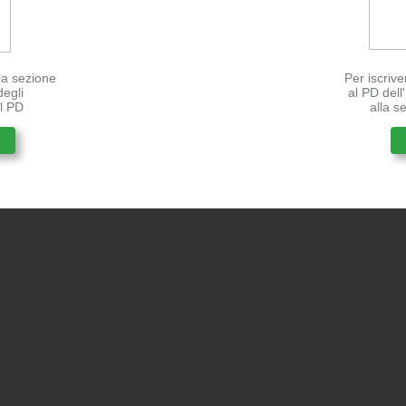
lla sezione
Per iscrive
degli
al PD del
el PD
alla s