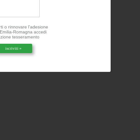
rti o rinnovare l'adesione
l'Emilia-Romagna accedi
ezione tesseramento