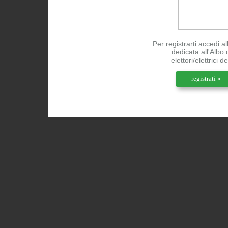
Per registrarti accedi a
dedicata all'Albo 
elettori/elettrici d