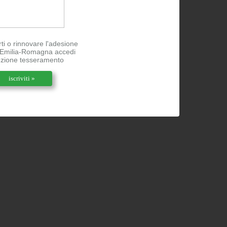
rti o rinnovare l'adesione
l'Emilia-Romagna accedi
ezione tesseramento