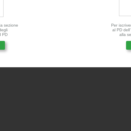
lla sezione
Per iscrive
degli
al PD del
el PD
alla s