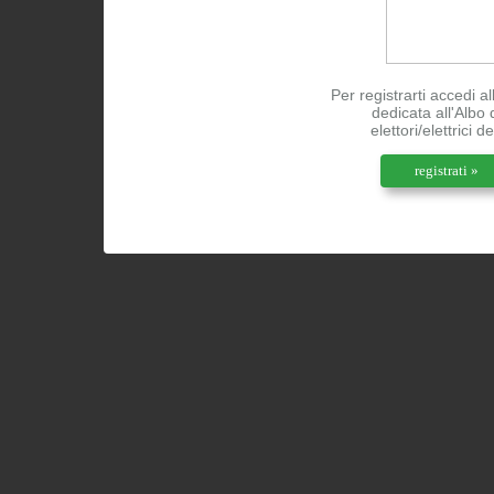
Per registrarti accedi a
dedicata all'Albo 
elettori/elettrici d