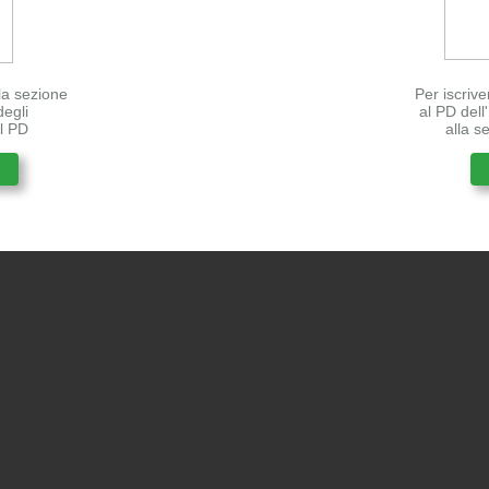
lla sezione
Per iscrive
degli
al PD del
el PD
alla s