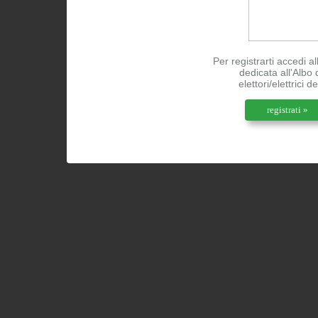
Per registrarti accedi a
dedicata all'Albo 
elettori/elettrici d