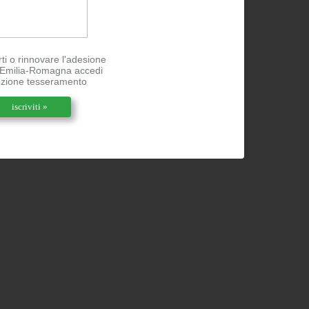
rti o rinnovare l'adesione
l'Emilia-Romagna accedi
ezione tesseramento