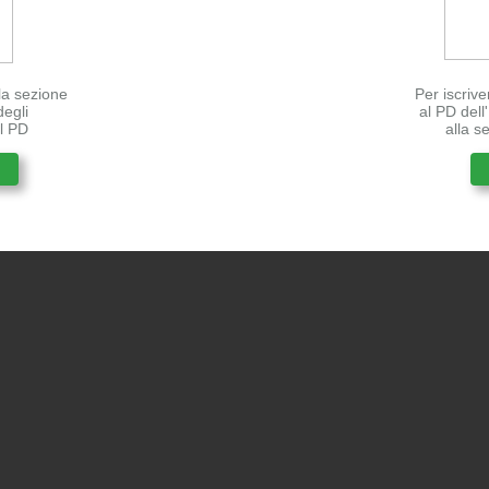
lla sezione
Per iscrive
degli
al PD del
el PD
alla s