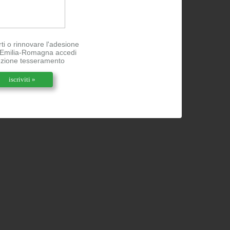
rti o rinnovare l'adesione
l'Emilia-Romagna accedi
ezione tesseramento