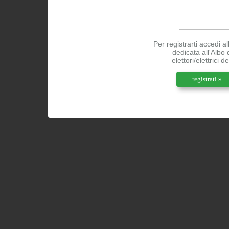
Per registrarti accedi a
dedicata all'Albo 
elettori/elettrici d