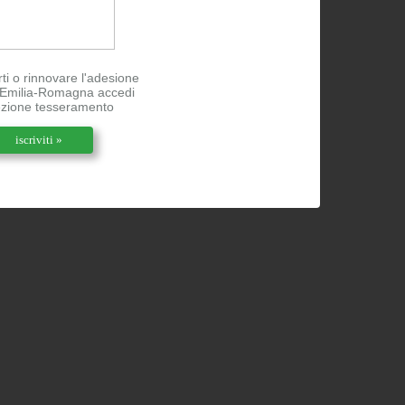
rti o rinnovare l'adesione
l'Emilia-Romagna accedi
ezione tesseramento