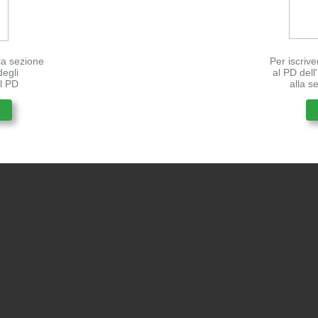
lla sezione
Per iscrive
degli
al PD del
el PD
alla s