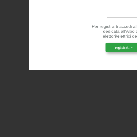
Per registrarti accedi a
dedicata all'Albo 
elettori/elettrici d