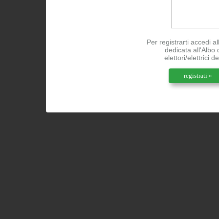
Per registrarti accedi a
dedicata all'Albo 
elettori/elettrici d