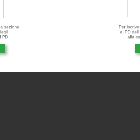
lla sezione
Per iscrive
degli
al PD del
el PD
alla s