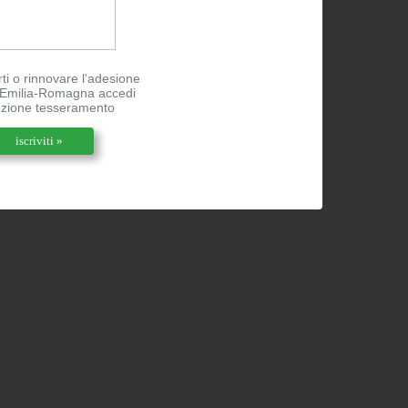
rti o rinnovare l'adesione
l'Emilia-Romagna accedi
ezione tesseramento